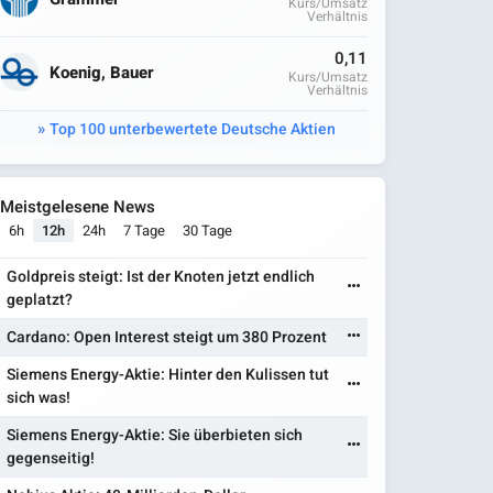
Kurs/Umsatz
Verhältnis
0,11
Koenig, Bauer
Kurs/Umsatz
Verhältnis
Top 100 unterbewertete Deutsche Aktien
Meistgelesene News
6h
12h
24h
7 Tage
30 Tage
Goldpreis steigt: Ist der Knoten jetzt endlich
geplatzt?
Cardano: Open Interest steigt um 380 Prozent
Siemens Energy-Aktie: Hinter den Kulissen tut
sich was!
Siemens Energy-Aktie: Sie überbieten sich
gegenseitig!