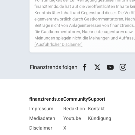
Vollständigkeit der zur Verfügung gestellten Infor
finanztrends.de hat auf die veröffentlichten Inhalte k
Kenntnis über Inhalt und Gegenstand dieser. Die Veröf
eigenverantwortlich durch Gastkommentatoren, Nachri
Beiträge nicht von Anlageinteressen von finanztrends
Die Gastkommentatoren, Nachrichtenagenturen usw. ge
Meinungen spiegeln nicht die Meinungen und Auffassu
(Ausführlicher Disclaimer)
Finanztrends folgen
finanztrends.de
Community
Support
Impressum
Redaktion
Kontakt
Mediadaten
Youtube
Kündigung
Disclaimer
X