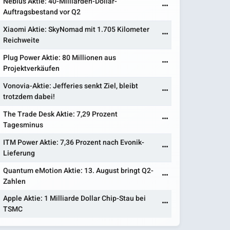
Nebius Aktie: 40-Milliarden-Dollar-
Auftragsbestand vor Q2
Xiaomi Aktie: SkyNomad mit 1.705 Kilometer
Reichweite
Plug Power Aktie: 80 Millionen aus
Projektverkäufen
Vonovia-Aktie: Jefferies senkt Ziel, bleibt
trotzdem dabei!
The Trade Desk Aktie: 7,29 Prozent
Tagesminus
ITM Power Aktie: 7,36 Prozent nach Evonik-
Lieferung
Quantum eMotion Aktie: 13. August bringt Q2-
Zahlen
Apple Aktie: 1 Milliarde Dollar Chip-Stau bei
TSMC