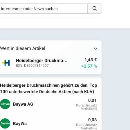
Wert in diesem Artikel
1,43 €
Heidelberger Druckma...
+2,57 %
ISIN: DE0007314007
Heidelberger Druckmaschinen gehört zu den
: Top
100 unterbewertete Deutsche Aktien (nach KUV)
0,01
Baywa AG
Kurs/Umsatz
Verhältnis
0,03
BayWa
Kurs/Umsatz
Verhältnis