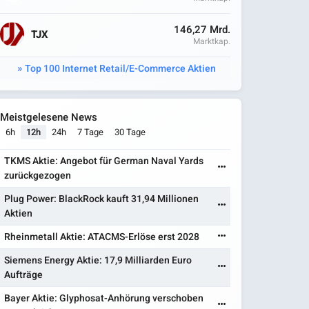
146,27 Mrd.
TJX
Marktkap.
Top 100 Internet Retail/E-Commerce Aktien
Meistgelesene News
6h
12h
24h
7 Tage
30 Tage
TKMS Aktie: Angebot für German Naval Yards
zurückgezogen
Plug Power: BlackRock kauft 31,94 Millionen
Aktien
Rheinmetall Aktie: ATACMS-Erlöse erst 2028
Siemens Energy Aktie: 17,9 Milliarden Euro
Aufträge
Bayer Aktie: Glyphosat-Anhörung verschoben