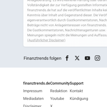
Anlageberatung. Es wird keinerlei Haftung oder Garanti
Vollständigkeit der zur Verfügung gestellten Infor
finanztrends.de hat auf die veröffentlichten Inhalte k
Kenntnis über Inhalt und Gegenstand dieser. Die Veröf
eigenverantwortlich durch Gastkommentatoren, Nachri
Beiträge nicht von Anlageinteressen von finanztrends
Die Gastkommentatoren, Nachrichtenagenturen usw. ge
Meinungen spiegeln nicht die Meinungen und Auffassu
(Ausführlicher Disclaimer)
Finanztrends folgen
finanztrends.de
Community
Support
Impressum
Redaktion
Kontakt
Mediadaten
Youtube
Kündigung
Disclaimer
X