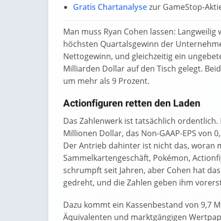
Gratis Chartanalyse
zur GameStop-Akti
Man muss Ryan Cohen lassen: Langweilig w
höchsten Quartalsgewinn der Unternehmen
Nettogewinn, und gleichzeitig ein ungeb
Milliarden Dollar auf den Tisch gelegt. Be
um mehr als 9 Prozent.
Actionfiguren retten den Laden
Das Zahlenwerk ist tatsächlich ordentlich.
Millionen Dollar, das Non-GAAP-EPS von 0,
Der Antrieb dahinter ist nicht das, woran
Sammelkartengeschäft, Pokémon, Actionfig
schrumpft seit Jahren, aber Cohen hat das
gedreht, und die Zahlen geben ihm vorerst
Dazu kommt ein Kassenbestand von 9,7 Mill
Äquivalenten und marktgängigen Wertpapi