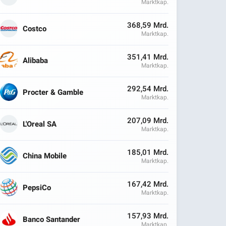
Marktkap.
368,59 Mrd.
Costco
Marktkap.
351,41 Mrd.
Alibaba
Marktkap.
292,54 Mrd.
Procter & Gamble
Marktkap.
207,09 Mrd.
L'Oreal SA
Marktkap.
185,01 Mrd.
China Mobile
Marktkap.
167,42 Mrd.
PepsiCo
Marktkap.
157,93 Mrd.
Banco Santander
Marktkap.