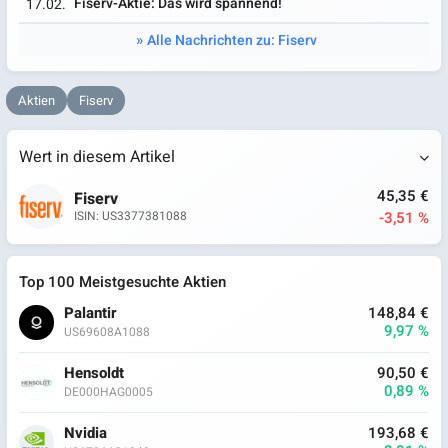
Fiserv-Aktie: Das wird spannend!
17.02.
Alle Nachrichten zu: Fiserv
Aktien
Fiserv
Wert in diesem Artikel
45,35 €
Fiserv
-3,51 %
ISIN: US3377381088
Top 100 Meistgesuchte Aktien
Palantir
148,84 €
9,97 %
US69608A1088
Hensoldt
90,50 €
0,89 %
DE000HAG0005
Nvidia
193,68 €