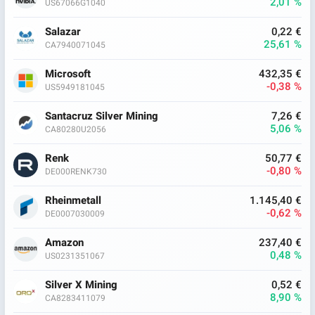
2,01 %
US67066G1040
Salazar
0,22 €
25,61 %
CA7940071045
Microsoft
432,35 €
-0,38 %
US5949181045
Santacruz Silver Mining
7,26 €
5,06 %
CA80280U2056
Renk
50,77 €
-0,80 %
DE000RENK730
Rheinmetall
1.145,40 €
-0,62 %
DE0007030009
Amazon
237,40 €
0,48 %
US0231351067
Silver X Mining
0,52 €
8,90 %
CA8283411079