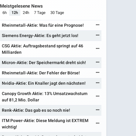
Meistgelesene News
6h
12h
24h
7 Tage
30 Tage
Rheinmetall-Aktie: Was für eine Prognose!
Siemens Energy-Aktie: Es geht jetzt los!
CSG Aktie: Auftragsbestand springt auf 46
Milliarden
Micron-Aktie: Der Speichermarkt dreht sich!
Rheinmetall-Aktie: Der Fehler der Börse!
Nvidia-Aktie: Ein Knaller jagt den nächsten!
Canopy Growth Aktie: 13% Umsatzwachstum
auf 81,2 Mio. Dollar
Renk-Aktie: Das gab es so noch nie!
ITM Power-Aktie: Diese Meldung ist EXTREM
wichtig!