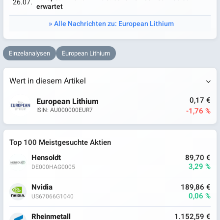
26.07.
erwartet
Alle Nachrichten zu: European Lithium
Einzelanalysen
European Lithium
Wert in diesem Artikel
0,17 €
European Lithium
-1,76 %
ISIN: AU000000EUR7
Top 100 Meistgesuchte Aktien
Hensoldt
89,70 €
3,29 %
DE000HAG0005
Nvidia
189,86 €
0,06 %
US67066G1040
Rheinmetall
1.152,59 €