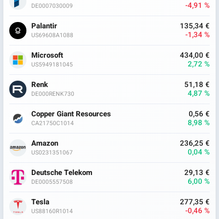
-4,91 %
DE0007030009
Palantir
135,34 €
-1,34 %
US69608A1088
Microsoft
434,00 €
2,72 %
US5949181045
Renk
51,18 €
4,87 %
DE000RENK730
Copper Giant Resources
0,56 €
8,98 %
CA21750C1014
Amazon
236,25 €
0,04 %
US0231351067
Deutsche Telekom
29,13 €
6,00 %
DE0005557508
Tesla
277,35 €
-0,46 %
US88160R1014