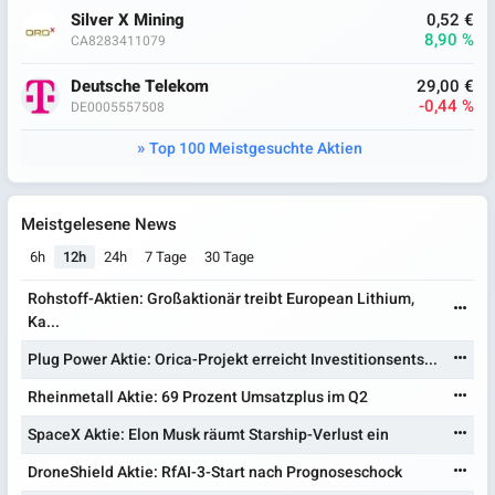
Silver X Mining
0,52 €
8,90 %
CA8283411079
Deutsche Telekom
29,00 €
-0,44 %
DE0005557508
Top 100 Meistgesuchte Aktien
Meistgelesene News
6h
12h
24h
7 Tage
30 Tage
Rohstoff-Aktien: Großaktionär treibt European Lithium,
Ka...
Plug Power Aktie: Orica-Projekt erreicht Investitionsents...
Rheinmetall Aktie: 69 Prozent Umsatzplus im Q2
SpaceX Aktie: Elon Musk räumt Starship-Verlust ein
DroneShield Aktie: RfAI-3-Start nach Prognoseschock