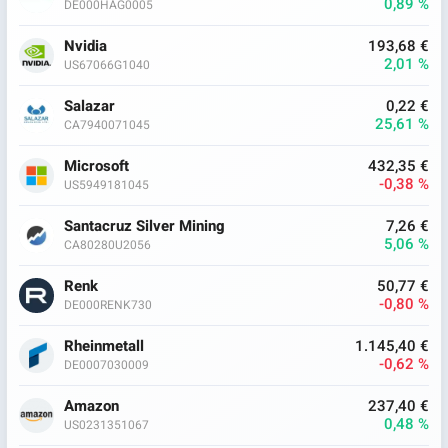
0,89 %
DE000HAG0005
Nvidia
193,68 €
2,01 %
US67066G1040
Salazar
0,22 €
25,61 %
CA7940071045
Microsoft
432,35 €
-0,38 %
US5949181045
Santacruz Silver Mining
7,26 €
5,06 %
CA80280U2056
Renk
50,77 €
-0,80 %
DE000RENK730
Rheinmetall
1.145,40 €
-0,62 %
DE0007030009
Amazon
237,40 €
0,48 %
US0231351067