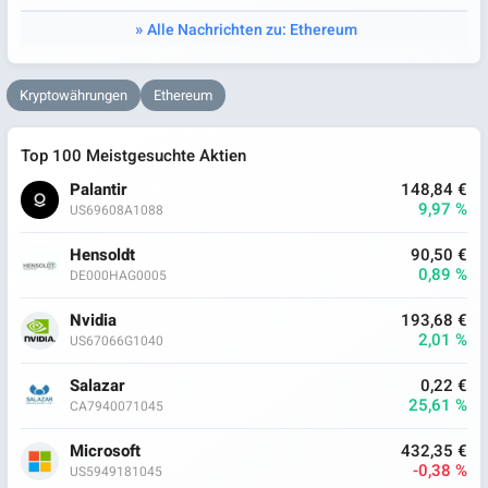
Alle Nachrichten zu: Ethereum
Kryptowährungen
Ethereum
Top 100 Meistgesuchte Aktien
Palantir
148,84 €
9,97 %
US69608A1088
Hensoldt
90,50 €
0,89 %
DE000HAG0005
Nvidia
193,68 €
2,01 %
US67066G1040
Salazar
0,22 €
25,61 %
CA7940071045
Microsoft
432,35 €
-0,38 %
US5949181045