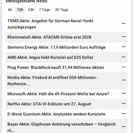
Meistgelesene News
6h
12h
24h
7 Tage
30 Tage
TKMS Aktie: Angebot für German Naval Yards
zurückgezogen
Rheinmetall Aktie: ATACMS-Erlöse erst 2028
Siemens Energy Aktie: 17,9 Milliarden Euro Aufträge
AMD Aktie: Argus hebt Kursziel auf 625 Dollar
Plug Power: BlackRock kauft 31,94 Millionen Aktien
Nvidia Aktie: Firebird AI eröffnet 500-Millionen-
Rechenze...
Microsoft-Aktie: Hält die 45-Prozent-Wette bei Azure?
Netflix Aktie: GTA-VI-Exklusiv am 27. August
D-Wave Quantum Aktie: Analysten senken Kursziele
Bayer Aktie: Glyphosat-Anhörung verschoben – Vergleich
rü...