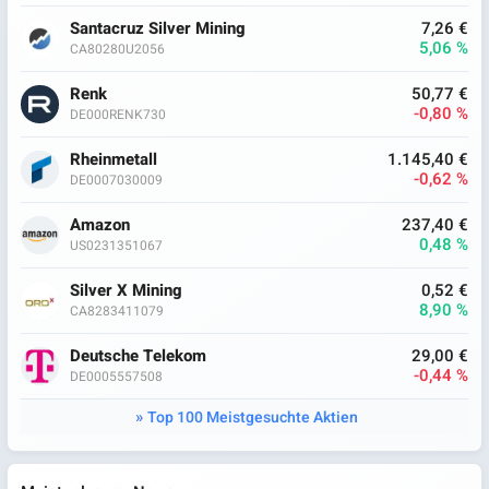
Santacruz Silver Mining
7,26 €
5,06 %
CA80280U2056
Renk
50,77 €
-0,80 %
DE000RENK730
Rheinmetall
1.145,40 €
-0,62 %
DE0007030009
Amazon
237,40 €
0,48 %
US0231351067
Silver X Mining
0,52 €
8,90 %
CA8283411079
Deutsche Telekom
29,00 €
-0,44 %
DE0005557508
Top 100 Meistgesuchte Aktien