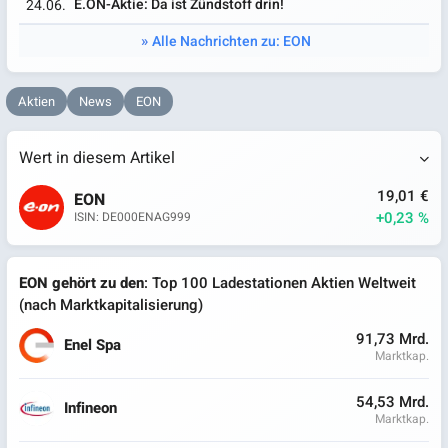
E.ON-Aktie: Da ist Zündstoff drin!
24.06.
Alle Nachrichten zu: EON
Aktien
News
EON
Wert in diesem Artikel
19,01 €
EON
+0,23 %
ISIN: DE000ENAG999
EON gehört zu den
: Top 100 Ladestationen Aktien Weltweit
(nach Marktkapitalisierung)
91,73 Mrd.
Enel Spa
Marktkap.
54,53 Mrd.
Infineon
Marktkap.