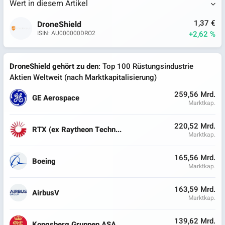
Wert in diesem Artikel
1,37 €
DroneShield
+2,62 %
ISIN: AU000000DRO2
DroneShield gehört zu den
: Top 100 Rüstungsindustrie
Aktien Weltweit (nach Marktkapitalisierung)
259,56 Mrd.
GE Aerospace
Marktkap.
220,52 Mrd.
RTX (ex Raytheon Techn...
Marktkap.
165,56 Mrd.
Boeing
Marktkap.
163,59 Mrd.
AirbusV
Marktkap.
139,62 Mrd.
Kongsberg Gruppen ASA