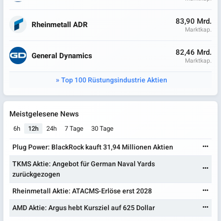
83,90 Mrd.
Rheinmetall ADR
Marktkap.
82,46 Mrd.
General Dynamics
Marktkap.
Top 100 Rüstungsindustrie Aktien
Meistgelesene News
6h
12h
24h
7 Tage
30 Tage
Plug Power: BlackRock kauft 31,94 Millionen Aktien
TKMS Aktie: Angebot für German Naval Yards
zurückgezogen
Rheinmetall Aktie: ATACMS-Erlöse erst 2028
AMD Aktie: Argus hebt Kursziel auf 625 Dollar