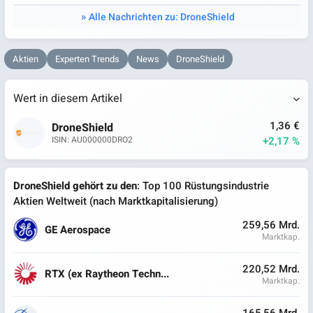
Alle Nachrichten zu: DroneShield
Aktien
Experten Trends
News
DroneShield
Wert in diesem Artikel
1,36 €
DroneShield
+2,17 %
ISIN: AU000000DRO2
DroneShield gehört zu den
: Top 100 Rüstungsindustrie
Aktien Weltweit (nach Marktkapitalisierung)
259,56 Mrd.
GE Aerospace
Marktkap.
220,52 Mrd.
RTX (ex Raytheon Techn...
Marktkap.