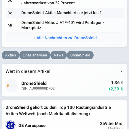
Do
Jahresverlust von 22 Prozent
DroneShield-Aktie: Marschiert sie jetzt los!?
Do
DroneShield Aktie: JIATF-401 wird Pentagon-
Mi
Marktplatz
Alle Nachrichten zu: DroneShield
Aktien
Einzelanalysen
News
DroneShield
Wert in diesem Artikel
1,36 €
DroneShield
+2,39 %
ISIN: AU000000DRO2
DroneShield gehört zu den
: Top 100 Rüstungsindustrie
Aktien Weltweit (nach Marktkapitalisierung)
259,56 Mrd.
GE Aerospace
Marktkap.