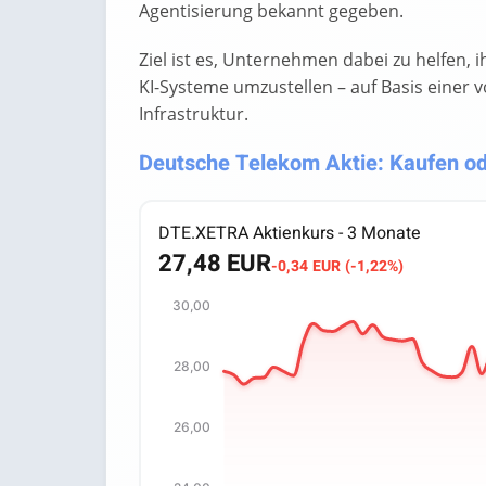
Agentisierung bekannt gegeben.
Ziel ist es, Unternehmen dabei zu helfen,
KI-Systeme umzustellen – auf Basis einer 
Infrastruktur.
Deutsche Telekom Aktie: Kaufen ode
DTE.XETRA Aktienkurs - 3 Monate
27,48 EUR
-0,34 EUR (-1,22%)
30,00
Chart
Chart with 66 data points.
28,00
The chart has 1 X axis displaying categori
The chart has 1 Y axis displaying values. 
26,00