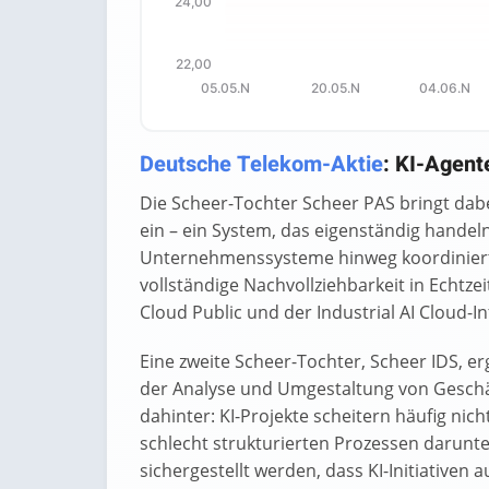
24,00
22,00
05.05.N
20.05.N
04.06.N
End of interactive chart.
Deutsche Telekom-Aktie
: KI-Agent
Die Scheer-Tochter Scheer PAS bringt dab
ein – ein System, das eigenständig hande
Unternehmenssysteme hinweg koordiniert
vollständige Nachvollziehbarkeit in Echtzei
Cloud Public und der Industrial AI Cloud-
Eine zweite Scheer-Tochter, Scheer IDS, e
der Analyse und Umgestaltung von Gesch
dahinter: KI-Projekte scheitern häufig nic
schlecht strukturierten Prozessen darunte
sichergestellt werden, dass KI-Initiative