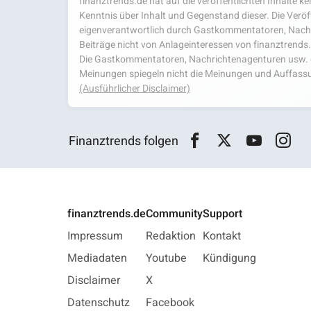
finanztrends.de hat auf die veröffentlichten Inhalte k
Kenntnis über Inhalt und Gegenstand dieser. Die Veröf
eigenverantwortlich durch Gastkommentatoren, Nachri
Beiträge nicht von Anlageinteressen von finanztrends
Die Gastkommentatoren, Nachrichtenagenturen usw. ge
Meinungen spiegeln nicht die Meinungen und Auffassu
(Ausführlicher Disclaimer)
Finanztrends folgen
finanztrends.de
Community
Support
Impressum
Redaktion
Kontakt
Mediadaten
Youtube
Kündigung
Disclaimer
X
Datenschutz
Facebook