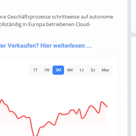
 ihre Geschäftsprozesse schrittweise auf autonome
vollständig in Europa betriebenen Cloud-
r Verkaufen? Hier weiterlesen ...
1T
1W
3M
6M
1J
5J
Max
es.
Data ranges from 23.85 to 29.45.