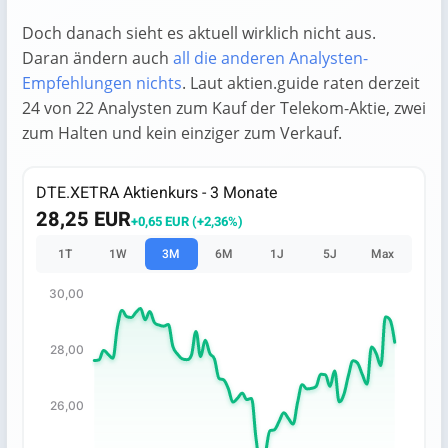
Doch danach sieht es aktuell wirklich nicht aus.
Daran ändern auch
all die anderen Analysten-
Empfehlungen nichts
. Laut aktien.guide raten derzeit
24 von 22 Analysten zum Kauf der Telekom-Aktie, zwei
zum Halten und kein einziger zum Verkauf.
DTE.XETRA Aktienkurs - 3 Monate
28,25 EUR
+0,65 EUR (+2,36%)
1T
1W
3M
6M
1J
5J
Max
30,00
Chart
28,00
Chart with 66 data points.
The chart has 1 X axis displaying categories.
The chart has 1 Y axis displaying values. Data ranges fro
26,00