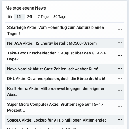
Meistgelesene News
6h
12h
24h
7 Tage
30 Tage
SolarEdge Aktie: Vom Höhenflug zum Absturz binnen
Tagen!
Nel ASA Aktie: H2 Energy bestellt MC500-System
Take-Two: Entscheidet der 7. August über den GTA-VI-
Hype?
Novo Nordisk Aktie: Gute Zahlen, schwacher Kurs!
DHL Aktie: Gewinnexplosion, doch die Börse dreht ab!
Kraft Heinz Aktie: Milliardenwette gegen den eigenen
Absc...
Super Micro Computer Aktie: Bruttomarge auf 15–17
Prozent...
SpaceX Aktie: Lockup für 911,5 Millionen Aktien endet