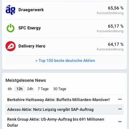
65,56 %
Draegerwerk
Kursveränderung
65,17 %
SFC Energy
Kursveränderung
64,17 %
Delivery Hero
Kursveränderung
Top 100 beste deutsche Aktien
Meistgelesene News
6h
12h
24h
7 Tage
30 Tage
Berkshire Hathaway Aktie: Buffetts Milliarden-Manöver!
Adesso Aktie: Netz Leipzig vergibt SAP-Auftrag
Renk Group Aktie: US-Army-Auftrag bis 691 Millionen
Dollar