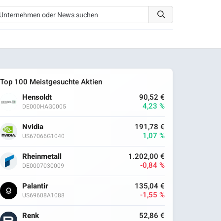
Top 100 Meistgesuchte Aktien
Hensoldt
90,52 €
4,23 %
DE000HAG0005
Nvidia
191,78 €
1,07 %
US67066G1040
Rheinmetall
1.202,00 €
-0,84 %
DE0007030009
Palantir
135,04 €
-1,55 %
US69608A1088
Renk
52,86 €