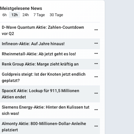
Meistgelesene News
6h
12h
24h
7 Tage
30 Tage
D-Wave Quantum Aktie: Zahlen-Countdown
vor Q2
Infineon-Aktie: Auf Jahre hinaus!
Rheinmetall-Aktie: Ab jetzt geht es los!
Renk Group Aktie: Marge zieht kräftig an
Goldpreis steigt: Ist der Knoten jetzt endlich
geplatzt?
SpaceX Aktie: Lockup für 911,5 Millionen
Aktien endet
Siemens Energy-Aktie: Hinter den Kulissen tut
sich was!
Almonty Aktie: 800-Millionen-Dollar-Anleihe
platziert