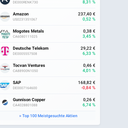
8,31 %
DE000RENK730
Amazon
237,40 €
0,52 %
US0231351067
Mogotes Metals
0,38 €
3,45 %
CA6080111025
Deutsche Telekom
29,22 €
6,33 %
DE0005557508
Tocvan Ventures
0,46 €
4,01 %
CA88900N1050
SAP
168,82 €
-0,84 %
DE0007164600
Gunnison Copper
0,26 €
6,74 %
CA4028801088
Top 100 Meistgesuchte Aktien