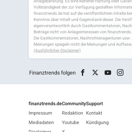
Anlageberatung. Es wird keinerlei Haftung oder Garanti
Vollständigkeit der zur Verfügung gestellten Infor
finanztrends.de hat auf die veröffentlichten Inhalte k
Kenntnis über Inhalt und Gegenstand dieser. Die Veröf
eigenverantwortlich durch Gastkommentatoren, Nachri
Beiträge nicht von Anlageinteressen von finanztrends
Die Gastkommentatoren, Nachrichtenagenturen usw. ge
Meinungen spiegeln nicht die Meinungen und Auffassu
(Ausführlicher Disclaimer)
Finanztrends folgen
finanztrends.de
Community
Support
Impressum
Redaktion
Kontakt
Mediadaten
Youtube
Kündigung