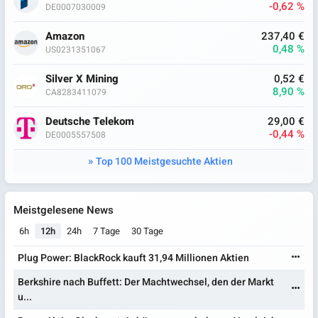
-0,62 %
DE0007030009
Amazon
237,40 €
0,48 %
US0231351067
Silver X Mining
0,52 €
8,90 %
CA8283411079
Deutsche Telekom
29,00 €
-0,44 %
DE0005557508
Top 100 Meistgesuchte Aktien
Meistgelesene News
6h
12h
24h
7 Tage
30 Tage
Plug Power: BlackRock kauft 31,94 Millionen Aktien
Berkshire nach Buffett: Der Machtwechsel, den der Markt
u...