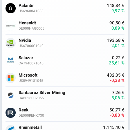
Palantir
148,84 €
9,97 %
US69608A1088
Hensoldt
90,50 €
0,89 %
DE000HAG0005
Nvidia
193,68 €
2,01 %
US67066G1040
Salazar
0,22 €
25,61 %
CA7940071045
Microsoft
432,35 €
-0,38 %
US5949181045
Santacruz Silver Mining
7,26 €
5,06 %
CA80280U2056
Renk
50,77 €
-0,80 %
DE000RENK730
Rheinmetall
1.145,40 €