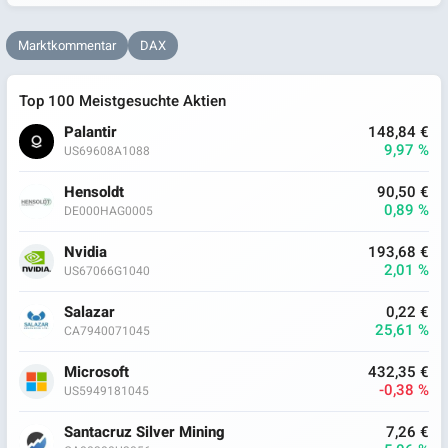
Marktkommentar
DAX
Top 100 Meistgesuchte Aktien
Palantir
148,84 €
9,97 %
US69608A1088
Hensoldt
90,50 €
0,89 %
DE000HAG0005
Nvidia
193,68 €
2,01 %
US67066G1040
Salazar
0,22 €
25,61 %
CA7940071045
Microsoft
432,35 €
-0,38 %
US5949181045
Santacruz Silver Mining
7,26 €