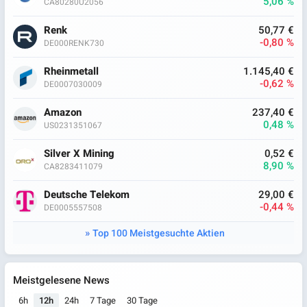
5,06 %
CA80280U2056
Renk
50,77 €
-0,80 %
DE000RENK730
Rheinmetall
1.145,40 €
-0,62 %
DE0007030009
Amazon
237,40 €
0,48 %
US0231351067
Silver X Mining
0,52 €
8,90 %
CA8283411079
Deutsche Telekom
29,00 €
-0,44 %
DE0005557508
Top 100 Meistgesuchte Aktien
Meistgelesene News
6h
12h
24h
7 Tage
30 Tage