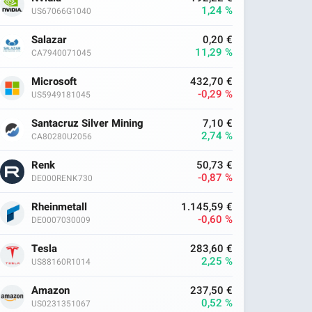
1,24 %
US67066G1040
Salazar
0,20 €
11,29 %
CA7940071045
Microsoft
432,70 €
-0,29 %
US5949181045
Santacruz Silver Mining
7,10 €
2,74 %
CA80280U2056
Renk
50,73 €
-0,87 %
DE000RENK730
Rheinmetall
1.145,59 €
-0,60 %
DE0007030009
Tesla
283,60 €
2,25 %
US88160R1014
Amazon
237,50 €
0,52 %
US0231351067