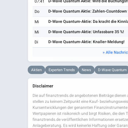
D-Wave Quantum Aktie: Wird die Buchungsf
07:41
D-Wave Quantum Aktie: Zahlen-Countdown 
Do
D-Wave Quantum-Aktie: Da kracht die Kinnla
Mi
D-Wave Quantum-Aktie: Unfassbare 35 %!
Mi
D-Wave Quantum-Aktie: Knaller-Meldung!
Di
Alle Nachri
Aktien
Experten Trends
News
D-Wave Quantum
Disclaimer
Die auf finanztrends.de angebotenen Beiträge dienen a
stellen zu keinem Zeitpunkt eine Kauf- beziehungsweis
Kursentwicklungen der genannten Finanzinstrumente 
Wertpapieren ist risikoreich und birgt Risiken, die den
finanztrends.de veröffentlichen Informationen ersetzen
Anlageberatung. Es wird keinerlei Haftung oder Garanti