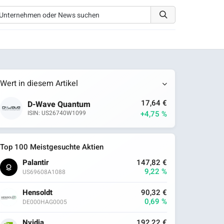
Wert in diesem Artikel
17,64 €
D-Wave Quantum
+4,75 %
ISIN: US26740W1099
Top 100 Meistgesuchte Aktien
Palantir
147,82 €
9,22 %
US69608A1088
Hensoldt
90,32 €
0,69 %
DE000HAG0005
Nvidia
192,22 €