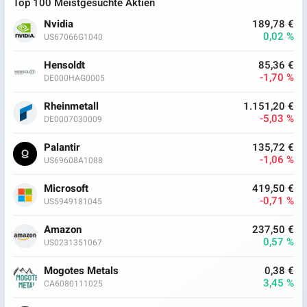
Top 100 Meistgesuchte Aktien
Nvidia
189,78 €
0,02 %
US67066G1040
Hensoldt
85,36 €
-1,70 %
DE000HAG0005
Rheinmetall
1.151,20 €
-5,03 %
DE0007030009
Palantir
135,72 €
-1,06 %
US69608A1088
Microsoft
419,50 €
-0,71 %
US5949181045
Amazon
237,50 €
0,57 %
US0231351067
Mogotes Metals
0,38 €
3,45 %
CA6080111025