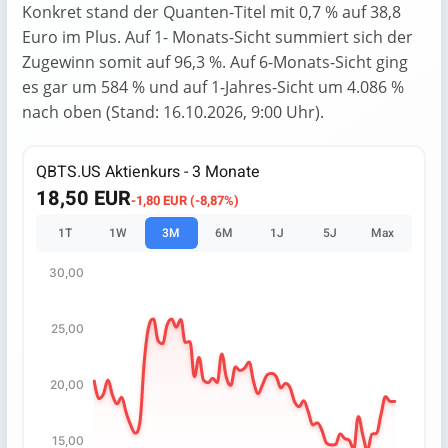
Konkret stand der Quanten-Titel mit 0,7 % auf 38,8
Euro im Plus. Auf 1- Monats-Sicht summiert sich der
Zugewinn somit auf 96,3 %. Auf 6-Monats-Sicht ging
es gar um 584 % und auf 1-Jahres-Sicht um 4.086 %
nach oben (Stand: 16.10.2026, 9:00 Uhr).
QBTS.US Aktienkurs - 3 Monate
18,50 EUR
-1,80 EUR (-8,87%)
1T
1W
3M
6M
1J
5J
Max
30,00
Chart
Chart with 67 data points.
25,00
The chart has 1 X axis displaying categories.
The chart has 1 Y axis displaying values. Data ranges fro
20,00
15,00