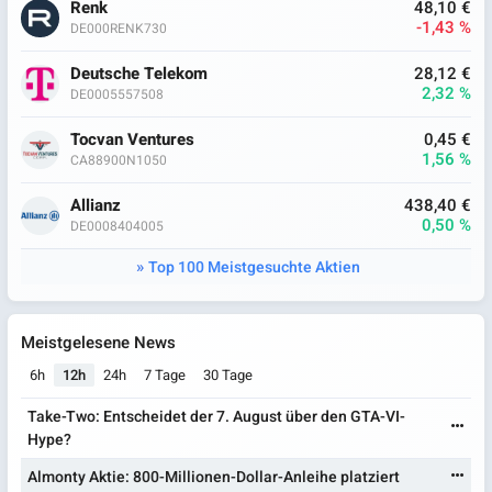
Renk
48,10 €
-1,43 %
DE000RENK730
Deutsche Telekom
28,12 €
2,32 %
DE0005557508
Tocvan Ventures
0,45 €
1,56 %
CA88900N1050
Allianz
438,40 €
0,50 %
DE0008404005
Top 100 Meistgesuchte Aktien
Meistgelesene News
6h
12h
24h
7 Tage
30 Tage
Take-Two: Entscheidet der 7. August über den GTA-VI-
Hype?
Almonty Aktie: 800-Millionen-Dollar-Anleihe platziert