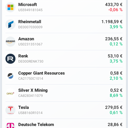
Microsoft
433,70 €
-0,06 %
US5949181045
Rheinmetall
1.198,59 €
3,99 %
DE0007030009
Amazon
236,55 €
0,12 %
US0231351067
Renk
53,10 €
3,75 %
DE000RENK730
Copper Giant Resources
0,58 €
2,10 %
CA21750C1014
Silver X Mining
0,52 €
8,69 %
CA8283411079
Tesla
279,05 €
0,61 %
US88160R1014
Deutsche Telekom
28,86 €