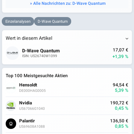
Alle Nachrichten zu: D-Wave Quantum
Einzelanalysen
D-Wave Quantum
Wert in diesem Artikel
17,07 €
D-Wave Quantum
+1,39 %
ISIN: US26740W1099
Top 100 Meistgesuchte Aktien
Hensoldt
94,54 €
5,39 %
DE000HAG0005
Nvidia
190,72 €
0,45 %
US67066G1040
Palantir
136,50 €
0,85 %
US69608A1088