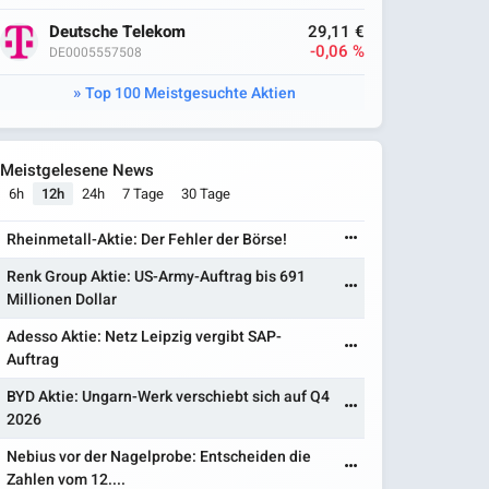
Deutsche Telekom
29,11 €
-0,06 %
DE0005557508
Top 100 Meistgesuchte Aktien
Meistgelesene News
6h
12h
24h
7 Tage
30 Tage
Rheinmetall-Aktie: Der Fehler der Börse!
Renk Group Aktie: US-Army-Auftrag bis 691
Millionen Dollar
Adesso Aktie: Netz Leipzig vergibt SAP-
Auftrag
BYD Aktie: Ungarn-Werk verschiebt sich auf Q4
2026
Nebius vor der Nagelprobe: Entscheiden die
Zahlen vom 12....