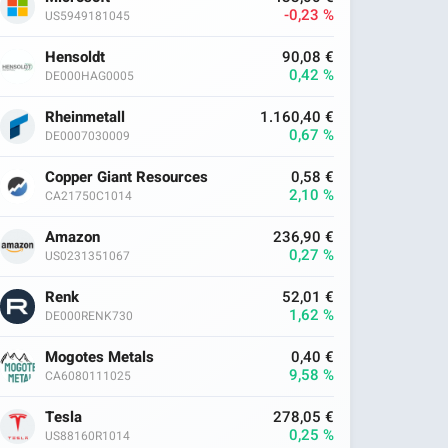
-0,23 %
US5949181045
Hensoldt
90,08 €
0,42 %
DE000HAG0005
Rheinmetall
1.160,40 €
0,67 %
DE0007030009
Copper Giant Resources
0,58 €
2,10 %
CA21750C1014
Amazon
236,90 €
0,27 %
US0231351067
Renk
52,01 €
1,62 %
DE000RENK730
Mogotes Metals
0,40 €
9,58 %
CA6080111025
Tesla
278,05 €
0,25 %
US88160R1014