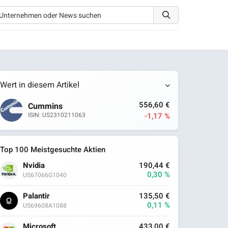
Wert in diesem Artikel
556,60 €
Cummins
-1,17 %
ISIN: US2310211063
Top 100 Meistgesuchte Aktien
Nvidia
190,44 €
0,30 %
US67066G1040
Palantir
135,50 €
0,11 %
US69608A1088
Microsoft
433,00 €