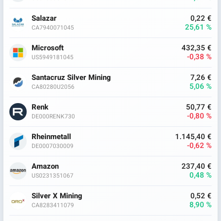
Salazar
0,22 €
25,61 %
CA7940071045
Microsoft
432,35 €
-0,38 %
US5949181045
Santacruz Silver Mining
7,26 €
5,06 %
CA80280U2056
Renk
50,77 €
-0,80 %
DE000RENK730
Rheinmetall
1.145,40 €
-0,62 %
DE0007030009
Amazon
237,40 €
0,48 %
US0231351067
Silver X Mining
0,52 €
8,90 %
CA8283411079