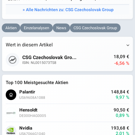
Alle Nachrichten zu: CSG Czechoslovak Group
Aktien
Einzelanalysen
News
CSG Czechoslovak Group
Wert in diesem Artikel
18,09 €
CSG Czechoslovak Gro...
-6,56 %
ISIN: NL0015073TS8
Top 100 Meistgesuchte Aktien
Palantir
148,84 €
9,97 %
US69608A1088
Hensoldt
90,50 €
0,89 %
DE000HAG0005
Nvidia
193,68 €
2,01 %
US67066G1040