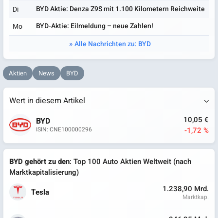
BYD Aktie: Denza Z9S mit 1.100 Kilometern Reichweite
Di
BYD-Aktie: Eilmeldung – neue Zahlen!
Mo
Alle Nachrichten zu: BYD
Aktien
News
BYD
Wert in diesem Artikel
10,05 €
BYD
-1,72 %
ISIN: CNE100000296
BYD gehört zu den
: Top 100 Auto Aktien Weltweit (nach
Marktkapitalisierung)
1.238,90 Mrd.
Tesla
Marktkap.