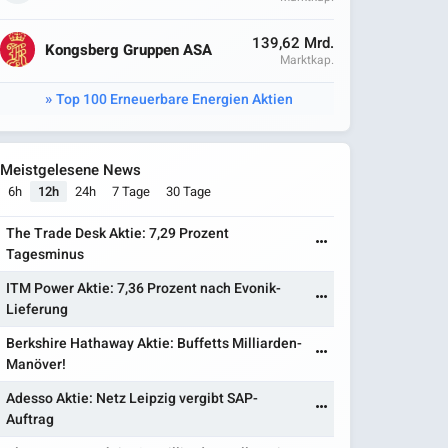
139,62 Mrd.
Kongsberg Gruppen ASA
Marktkap.
Top 100 Erneuerbare Energien Aktien
Meistgelesene News
6h
12h
24h
7 Tage
30 Tage
The Trade Desk Aktie: 7,29 Prozent
Tagesminus
ITM Power Aktie: 7,36 Prozent nach Evonik-
Lieferung
Berkshire Hathaway Aktie: Buffetts Milliarden-
Manöver!
Adesso Aktie: Netz Leipzig vergibt SAP-
Auftrag