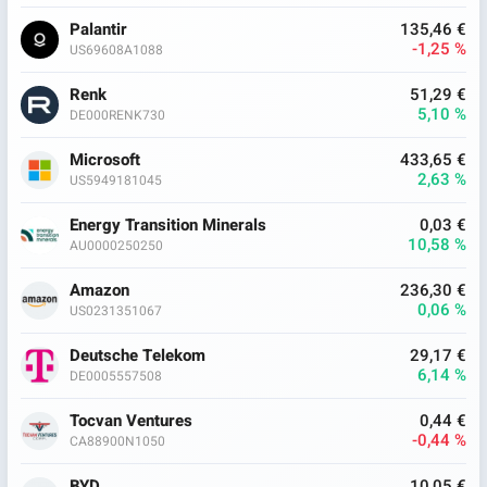
Palantir
135,46 €
-1,25 %
US69608A1088
Renk
51,29 €
5,10 %
DE000RENK730
Microsoft
433,65 €
2,63 %
US5949181045
Energy Transition Minerals
0,03 €
10,58 %
AU0000250250
Amazon
236,30 €
0,06 %
US0231351067
Deutsche Telekom
29,17 €
6,14 %
DE0005557508
Tocvan Ventures
0,44 €
-0,44 %
CA88900N1050
BYD
10,05 €