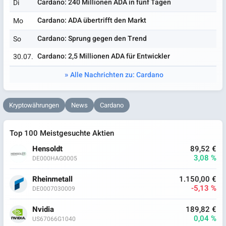
Cardano: 240 Millionen ADA in fünf Tagen
Di
Cardano: ADA übertrifft den Markt
Mo
Cardano: Sprung gegen den Trend
So
Cardano: 2,5 Millionen ADA für Entwickler
30.07.
Alle Nachrichten zu: Cardano
Kryptowährungen
News
Cardano
Top 100 Meistgesuchte Aktien
Hensoldt
89,52 €
3,08 %
DE000HAG0005
Rheinmetall
1.150,00 €
-5,13 %
DE0007030009
Nvidia
189,82 €
0,04 %
US67066G1040