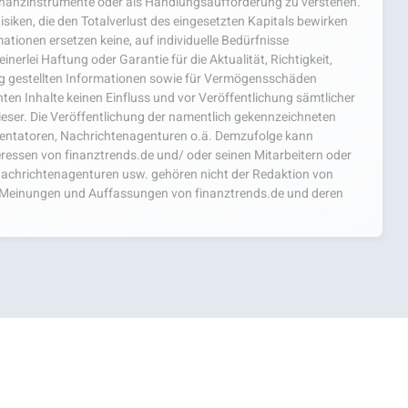
nanzinstrumente oder als Handlungsaufforderung zu verstehen.
isiken, die den Totalverlust des eingesetzten Kapitals bewirken
ationen ersetzen keine, auf individuelle Bedürfnisse
nerlei Haftung oder Garantie für die Aktualität, Richtigkeit,
ng gestellten Informationen sowie für Vermögensschäden
ten Inhalte keinen Einfluss und vor Veröffentlichung sämtlicher
ieser. Die Veröffentlichung der namentlich gekennzeichneten
mentatoren, Nachrichtenagenturen o.ä. Demzufolge kann
teressen von finanztrends.de und/ oder seinen Mitarbeitern oder
achrichtenagenturen usw. gehören nicht der Redaktion von
ie Meinungen und Auffassungen von finanztrends.de und deren