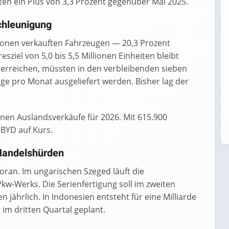
ten ein Plus von 3,3 Prozent gegenüber Mai 2025.
schleunigung
lionen verkauften Fahrzeugen — 20,3 Prozent
sziel von 5,0 bis 5,5 Millionen Einheiten bleibt
u erreichen, müssten in den verbleibenden sieben
ge pro Monat ausgeliefert werden. Bisher lag der
lionen Auslandsverkäufe für 2026. Mit 615.900
 BYD auf Kurs.
 Handelshürden
voran. Im ungarischen Szeged läuft die
w-Werks. Die Serienfertigung soll im zweiten
n jährlich. In Indonesien entsteht für eine Milliarde
 im dritten Quartal geplant.