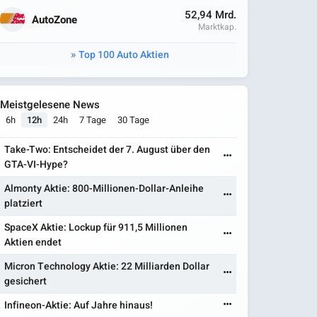
52,94 Mrd.
AutoZone
Marktkap.
Top 100 Auto Aktien
Meistgelesene News
6h
12h
24h
7 Tage
30 Tage
Take-Two: Entscheidet der 7. August über den
GTA-VI-Hype?
Almonty Aktie: 800-Millionen-Dollar-Anleihe
platziert
SpaceX Aktie: Lockup für 911,5 Millionen
Aktien endet
Micron Technology Aktie: 22 Milliarden Dollar
gesichert
Infineon-Aktie: Auf Jahre hinaus!