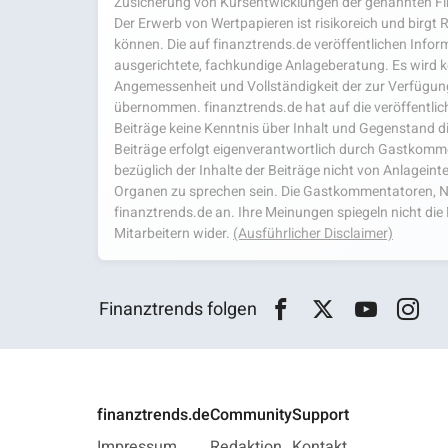
Zusicherung von Kursentwicklungen der genannten Fi
Der Erwerb von Wertpapieren ist risikoreich und birgt R
können. Die auf finanztrends.de veröffentlichen Inform
ausgerichtete, fachkundige Anlageberatung. Es wird kei
Angemessenheit und Vollständigkeit der zur Verfügu
übernommen. finanztrends.de hat auf die veröffentlich
Beiträge keine Kenntnis über Inhalt und Gegenstand d
Beiträge erfolgt eigenverantwortlich durch Gastkom
bezüglich der Inhalte der Beiträge nicht von Anlagein
Organen zu sprechen sein. Die Gastkommentatoren, N
finanztrends.de an. Ihre Meinungen spiegeln nicht d
Mitarbeitern wider.
(Ausführlicher Disclaimer)
Finanztrends folgen
finanztrends.de
Community
Support
Impressum
Redaktion
Kontakt