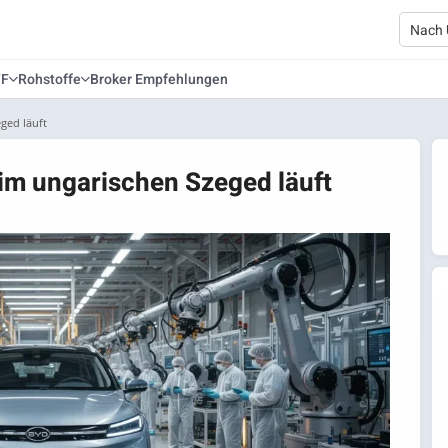
TF
Rohstoffe
Broker Empfehlungen
ged läuft
im ungarischen Szeged läuft