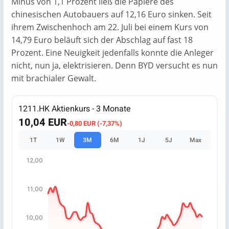
Minus von 1,1 Prozent ließ die Papiere des
chinesischen Autobauers auf 12,16 Euro sinken. Seit
ihrem Zwischenhoch am 22. Juli bei einem Kurs von
14,79 Euro beläuft sich der Abschlag auf fast 18
Prozent. Eine Neuigkeit jedenfalls konnte die Anleger
nicht, nun ja, elektrisieren. Denn BYD versucht es nun
mit brachialer Gewalt.
1211.HK Aktienkurs - 3 Monate
10,04 EUR
-0,80 EUR (-7,37%)
1T
1W
3M
6M
1J
5J
Max
12,00
Chart
Chart with 67 data points.
11,00
The chart has 1 X axis displaying categories.
The chart has 1 Y axis displaying values. Data ranges fro
10,00