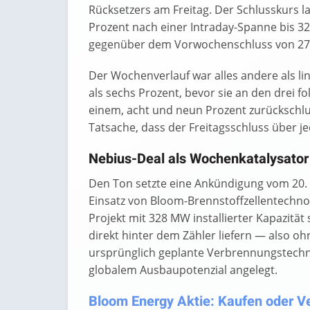
Rücksetzers am Freitag. Der Schlusskurs la
Prozent nach einer Intraday-Spanne bis 32
gegenüber dem Vorwochenschluss von 275
Der Wochenverlauf war alles andere als li
als sechs Prozent, bevor sie an den drei
einem, acht und neun Prozent zurückschlug.
Tatsache, dass der Freitagsschluss über je
Nebius-Deal als Wochenkatalysator
Den Ton setzte eine Ankündigung vom 20.
Einsatz von Bloom-Brennstoffzellentechnolo
Projekt mit 328 MW installierter Kapazität
direkt hinter dem Zähler liefern — also o
ursprünglich geplante Verbrennungstechno
globalem Ausbaupotenzial angelegt.
Bloom Energy Aktie: Kaufen oder Ve