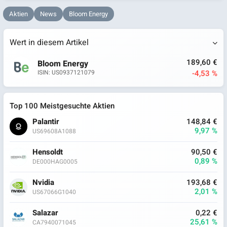
Aktien
News
Bloom Energy
Wert in diesem Artikel
189,60 €
Bloom Energy
-4,53 %
ISIN: US0937121079
Top 100 Meistgesuchte Aktien
Palantir
148,84 €
9,97 %
US69608A1088
Hensoldt
90,50 €
0,89 %
DE000HAG0005
Nvidia
193,68 €
2,01 %
US67066G1040
Salazar
0,22 €
25,61 %
CA7940071045