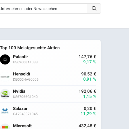
Top 100 Meistgesuchte Aktien
Palantir
147,76 €
9,17 %
US69608A1088
Hensoldt
90,52 €
0,91 %
DE000HAG0005
Nvidia
192,06 €
1,15 %
US67066G1040
Salazar
0,20 €
11,29 %
CA7940071045
Microsoft
432,45 €