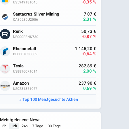
-0,35 %
US5949181045
Santacruz Silver Mining
7,07 €
2,31 %
CA80280U2056
Renk
50,73 €
-0,87 %
DE000RENK730
Rheinmetall
1.145,20 €
-0,64 %
DE0007030009
Tesla
282,89 €
2,00 %
US88160R1014
Amazon
237,90 €
0,69 %
US0231351067
Top 100 Meistgesuchte Aktien
Meistgelesene News
6h
12h
24h
7 Tage
30 Tage