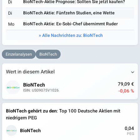
BioNTech-Aktie Prognose: Sollten Sie jetzt kaufen?
Di
BioNTech Aktie: Fünfzehn Studien, eine Wette
Di
BioNTech Aktie: Ex-Sobi-Chef übernimmt Ruder
Mo
Alle Nachrichten zu: BioNTech
Einzelanalysen
BioNTech
Wert in diesem Artikel
79,09 €
BioNTech
-0,06 %
ISIN: US09075V1026
BioNTech gehört zu den
: Top 100 Deutsche Aktien mit
niedrigem PEG
0,04
BioNTech
PEG