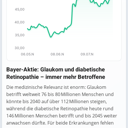
The chart has 1 X axis displaying categories.
45,00
The chart has 1 Y axis displaying values. Data ranges fro
40,00
35,00
30,00
06.05.N
08.06.N
09.07.N
End of interactive chart.
Bayer-Aktie: Glaukom und diabetische
Retinopathie – immer mehr Betroffene
Die medizinische Relevanz ist enorm: Glaukom
betrifft weltweit 76 bis 80 Millionen Menschen und
könnte bis 2040 auf über 112 Millionen steigen,
während die diabetische Retinopathie heute rund
146 Millionen Menschen betrifft und bis 2045 weiter
anwachsen dürfte. Für beide Erkrankungen fehlen