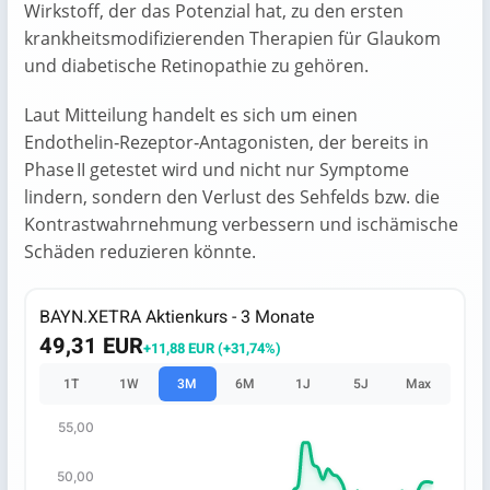
Wirkstoff, der das Potenzial hat, zu den ersten
krankheitsmodifizierenden Therapien für Glaukom
und diabetische Retinopathie zu gehören.
Laut Mitteilung handelt es sich um einen
Endothelin‑Rezeptor‑Antagonisten, der bereits in
Phase II getestet wird und nicht nur Symptome
lindern, sondern den Verlust des Sehfelds bzw. die
Kontrastwahrnehmung verbessern und ischämische
Schäden reduzieren könnte.
BAYN.XETRA Aktienkurs - 3 Monate
49,31 EUR
+11,88 EUR (+31,74%)
1T
1W
3M
6M
1J
5J
Max
55,00
Chart
50,00
Chart with 67 data points.