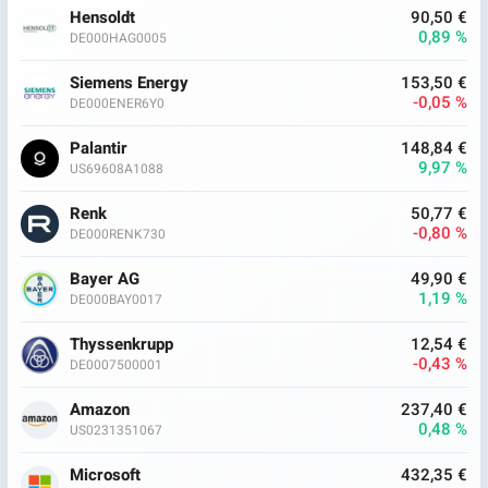
Hensoldt
90,50 €
0,89 %
DE000HAG0005
Siemens Energy
153,50 €
-0,05 %
DE000ENER6Y0
Palantir
148,84 €
9,97 %
US69608A1088
Renk
50,77 €
-0,80 %
DE000RENK730
Bayer AG
49,90 €
1,19 %
DE000BAY0017
Thyssenkrupp
12,54 €
-0,43 %
DE0007500001
Amazon
237,40 €
0,48 %
US0231351067
Microsoft
432,35 €