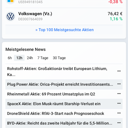
-0,38 %
US5949181045
Volkswagen (Vz.)
76,42 €
1,16 %
DE0007664039
Top 100 Meistgesuchte Aktien
Meistgelesene News
6h
12h
24h
7 Tage
30 Tage
Rohstoff-Aktien: Großaktionär treibt European Lithium,
Ka...
Plug Power Aktie: Orica-Projekt erreicht Investitionsents...
Rheinmetall Aktie: 69 Prozent Umsatzplus im Q2
SpaceX Aktie: Elon Musk räumt Starship-Verlust ein
DroneShield Aktie: RfAI-3-Start nach Prognoseschock
BYD-Aktie: Reicht das zweite Halbjahr für die 5,5-Million...