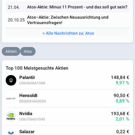
Atos-Aktie: Minus 11 Prozent - und das soll gut sein?
21.04.
Atos–Aktie: Zwischen Neuausrichtung und
20.10.25
Vertrauensfragen!
Alle Nachrichten zu: Atos
Aktien
Atos
Top 100 Meistgesuchte Aktien
Palantir
148,84 €
9,97 %
US69608A1088
Hensoldt
90,50 €
0,89 %
DE000HAG0005
Nvidia
193,68 €
2,01 %
US67066G1040
Salazar
0,22 €