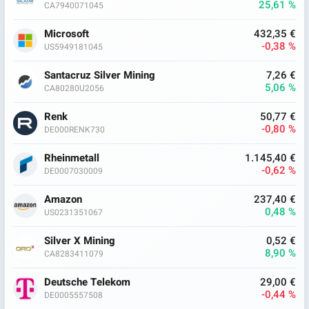
25,61 %
CA7940071045
Microsoft
432,35 €
-0,38 %
US5949181045
Santacruz Silver Mining
7,26 €
5,06 %
CA80280U2056
Renk
50,77 €
-0,80 %
DE000RENK730
Rheinmetall
1.145,40 €
-0,62 %
DE0007030009
Amazon
237,40 €
0,48 %
US0231351067
Silver X Mining
0,52 €
8,90 %
CA8283411079
Deutsche Telekom
29,00 €
-0,44 %
DE0005557508