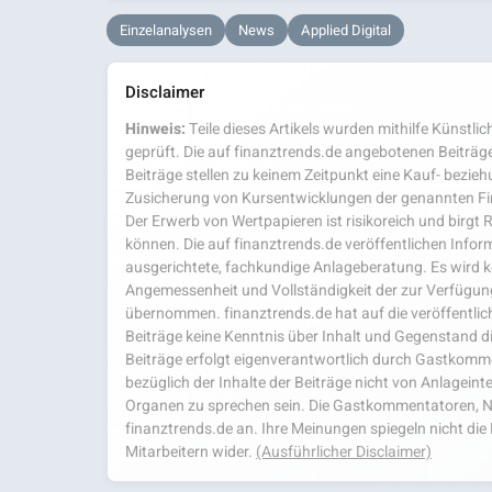
Einzelanalysen
News
Applied Digital
Disclaimer
Hinweis:
Teile dieses Artikels wurden mithilfe Künstlich
geprüft. Die auf finanztrends.de angebotenen Beiträge
Beiträge stellen zu keinem Zeitpunkt eine Kauf- bezie
Zusicherung von Kursentwicklungen der genannten Fi
Der Erwerb von Wertpapieren ist risikoreich und birgt R
können. Die auf finanztrends.de veröffentlichen Inform
ausgerichtete, fachkundige Anlageberatung. Es wird kei
Angemessenheit und Vollständigkeit der zur Verfügu
übernommen. finanztrends.de hat auf die veröffentlich
Beiträge keine Kenntnis über Inhalt und Gegenstand d
Beiträge erfolgt eigenverantwortlich durch Gastkom
bezüglich der Inhalte der Beiträge nicht von Anlagein
Organen zu sprechen sein. Die Gastkommentatoren, N
finanztrends.de an. Ihre Meinungen spiegeln nicht d
Mitarbeitern wider.
(Ausführlicher Disclaimer)