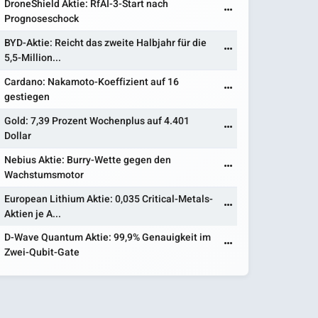
DroneShield Aktie: RfAI-3-Start nach
Prognoseschock
BYD-Aktie: Reicht das zweite Halbjahr für die
5,5-Million...
Cardano: Nakamoto-Koeffizient auf 16
gestiegen
Gold: 7,39 Prozent Wochenplus auf 4.401
Dollar
Nebius Aktie: Burry-Wette gegen den
Wachstumsmotor
European Lithium Aktie: 0,035 Critical-Metals-
Aktien je A...
D-Wave Quantum Aktie: 99,9% Genauigkeit im
Zwei-Qubit-Gate