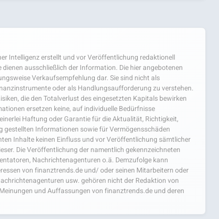
er Intelligenz erstellt und vor Veröffentlichung redaktionell
 dienen ausschließlich der Information. Die hier angebotenen
hungsweise Verkaufsempfehlung dar. Sie sind nicht als
nanzinstrumente oder als Handlungsaufforderung zu verstehen.
isiken, die den Totalverlust des eingesetzten Kapitals bewirken
ationen ersetzen keine, auf individuelle Bedürfnisse
nerlei Haftung oder Garantie für die Aktualität, Richtigkeit,
ng gestellten Informationen sowie für Vermögensschäden
ten Inhalte keinen Einfluss und vor Veröffentlichung sämtlicher
ieser. Die Veröffentlichung der namentlich gekennzeichneten
mentatoren, Nachrichtenagenturen o.ä. Demzufolge kann
teressen von finanztrends.de und/ oder seinen Mitarbeitern oder
achrichtenagenturen usw. gehören nicht der Redaktion von
ie Meinungen und Auffassungen von finanztrends.de und deren