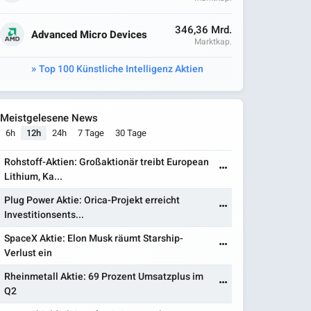
346,36 Mrd.
Advanced Micro Devices
Marktkap.
Top 100 Künstliche Intelligenz Aktien
Meistgelesene News
6h
12h
24h
7 Tage
30 Tage
Rohstoff-Aktien: Großaktionär treibt European
Lithium, Ka...
Plug Power Aktie: Orica-Projekt erreicht
Investitionsents...
SpaceX Aktie: Elon Musk räumt Starship-
Verlust ein
Rheinmetall Aktie: 69 Prozent Umsatzplus im
Q2