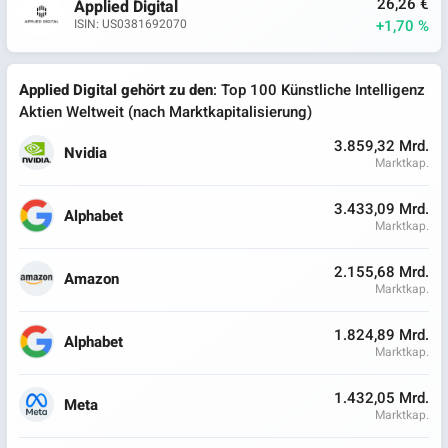
26,26 €
Applied Digital
+1,70 %
ISIN: US0381692070
Applied Digital gehört zu den
: Top 100 Künstliche Intelligenz
Aktien Weltweit (nach Marktkapitalisierung)
3.859,32 Mrd.
Nvidia
Marktkap.
3.433,09 Mrd.
Alphabet
Marktkap.
2.155,68 Mrd.
Amazon
Marktkap.
1.824,89 Mrd.
Alphabet
Marktkap.
1.432,05 Mrd.
Meta
Marktkap.