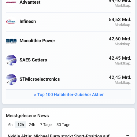
94,40 Mrd.
Advantest
Marktkap.
54,53 Mrd.
Infineon
Marktkap.
42,60 Mrd.
Monolithic Power
Marktkap.
42,45 Mrd.
SAES Getters
Marktkap.
42,45 Mrd.
STMicroelectronics
Marktkap.
Top 100 Halbleiter-Zubehör Aktien
Meistgelesene News
6h
12h
24h
7 Tage
30 Tage
Nvidia Aktie: Michael Burry stockt Short-Position auf