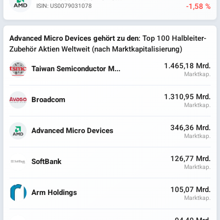
-1,58 %
ISIN: US0079031078
Advanced Micro Devices gehört zu den
: Top 100 Halbleiter-
Zubehör Aktien Weltweit (nach Marktkapitalisierung)
1.465,18 Mrd.
Taiwan Semiconductor M...
Marktkap.
1.310,95 Mrd.
Broadcom
Marktkap.
346,36 Mrd.
Advanced Micro Devices
Marktkap.
126,77 Mrd.
SoftBank
Marktkap.
105,07 Mrd.
Arm Holdings
Marktkap.