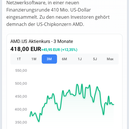
Netzwerksoftware, in einer neuen
Finanzierungsrunde 410 Mio. US‑Dollar
eingesammelt. Zu den neuen Investoren gehört
demnach der US-Chipkonzern AMD.
AMD.US Aktienkurs - 3 Monate
418,00 EUR
+45,95 EUR (+12,35%)
1T
1W
3M
6M
1J
5J
Max
550,00
Chart
500,00
Chart with 67 data points.
The chart has 1 X axis displaying categories.
450,00
The chart has 1 Y axis displaying values. Data ranges fro
400,00
350,00