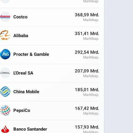
Marktkap.
368,59 Mrd.
Costco
Marktkap.
351,41 Mrd.
Alibaba
Marktkap.
292,54 Mrd.
Procter & Gamble
Marktkap.
207,09 Mrd.
L'Oreal SA
Marktkap.
185,01 Mrd.
China Mobile
Marktkap.
167,42 Mrd.
PepsiCo
Marktkap.
157,93 Mrd.
Banco Santander
Marktkap.