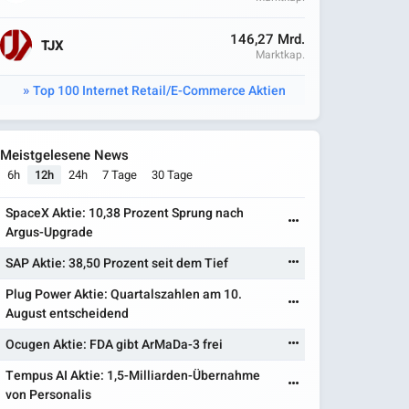
146,27 Mrd.
TJX
Marktkap.
Top 100 Internet Retail/E-Commerce Aktien
Meistgelesene News
6h
12h
24h
7 Tage
30 Tage
SpaceX Aktie: 10,38 Prozent Sprung nach
Argus-Upgrade
SAP Aktie: 38,50 Prozent seit dem Tief
Plug Power Aktie: Quartalszahlen am 10.
August entscheidend
Ocugen Aktie: FDA gibt ArMaDa-3 frei
Tempus AI Aktie: 1,5-Milliarden-Übernahme
von Personalis