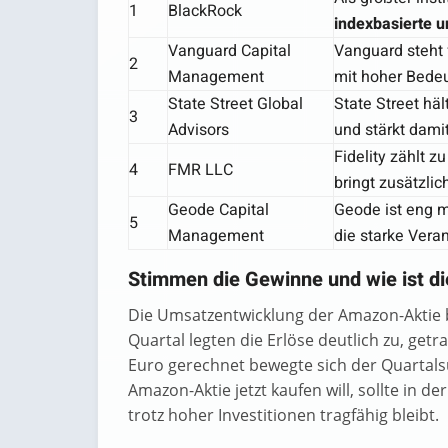
1
BlackRock
indexbasierte u
Vanguard Capital
Vanguard steht 
2
Management
mit hoher Bedeu
State Street Global
State Street hä
3
Advisors
und stärkt damit 
Fidelity zählt 
4
FMR LLC
bringt zusätzli
Geode Capital
Geode ist eng m
5
Management
die starke Vera
Stimmen die Gewinne und wie ist d
Die Umsatzentwicklung der Amazon-Aktie b
Quartal legten die Erlöse deutlich zu, ge
Euro gerechnet bewegte sich der Quartal
Amazon-Aktie jetzt kaufen will, sollte in
trotz hoher Investitionen tragfähig bleibt.