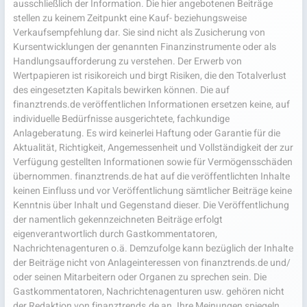
ausschließlich der Information. Die hier angebotenen Beiträge
stellen zu keinem Zeitpunkt eine Kauf- beziehungsweise
Verkaufsempfehlung dar. Sie sind nicht als Zusicherung von
Kursentwicklungen der genannten Finanzinstrumente oder als
Handlungsaufforderung zu verstehen. Der Erwerb von
Wertpapieren ist risikoreich und birgt Risiken, die den Totalverlust
des eingesetzten Kapitals bewirken können. Die auf
finanztrends.de veröffentlichen Informationen ersetzen keine, auf
individuelle Bedürfnisse ausgerichtete, fachkundige
Anlageberatung. Es wird keinerlei Haftung oder Garantie für die
Aktualität, Richtigkeit, Angemessenheit und Vollständigkeit der zur
Verfügung gestellten Informationen sowie für Vermögensschäden
übernommen. finanztrends.de hat auf die veröffentlichten Inhalte
keinen Einfluss und vor Veröffentlichung sämtlicher Beiträge keine
Kenntnis über Inhalt und Gegenstand dieser. Die Veröffentlichung
der namentlich gekennzeichneten Beiträge erfolgt
eigenverantwortlich durch Gastkommentatoren,
Nachrichtenagenturen o.ä. Demzufolge kann bezüglich der Inhalte
der Beiträge nicht von Anlageinteressen von finanztrends.de und/
oder seinen Mitarbeitern oder Organen zu sprechen sein. Die
Gastkommentatoren, Nachrichtenagenturen usw. gehören nicht
der Redaktion von finanztrends.de an. Ihre Meinungen spiegeln