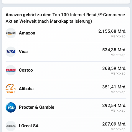
Amazon gehört zu den
: Top 100 Internet Retail/E-Commerce
Aktien Weltweit (nach Marktkapitalisierung)
2.155,68 Mrd.
Amazon
Marktkap.
534,35 Mrd.
Visa
Marktkap.
368,59 Mrd.
Costco
Marktkap.
351,41 Mrd.
Alibaba
Marktkap.
292,54 Mrd.
Procter & Gamble
Marktkap.
207,09 Mrd.
L'Oreal SA
Marktkap.