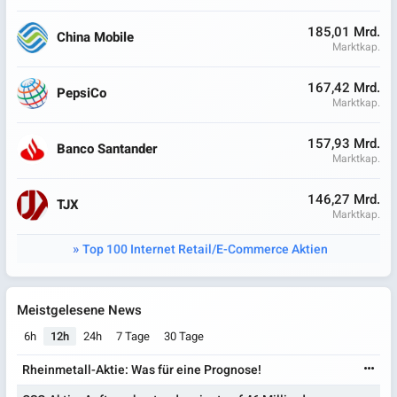
185,01 Mrd.
China Mobile
Marktkap.
167,42 Mrd.
PepsiCo
Marktkap.
157,93 Mrd.
Banco Santander
Marktkap.
146,27 Mrd.
TJX
Marktkap.
Top 100 Internet Retail/E-Commerce Aktien
Meistgelesene News
6h
12h
24h
7 Tage
30 Tage
Rheinmetall-Aktie: Was für eine Prognose!