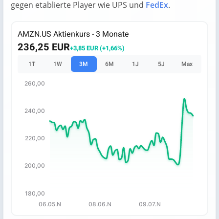
gegen etablierte Player wie UPS und
FedEx
.
AMZN.US Aktienkurs - 3 Monate
236,25 EUR
+3,85 EUR (+1,66%)
1T
1W
3M
6M
1J
5J
Max
260,00
Chart
Chart with 67 data points.
240,00
The chart has 1 X axis displaying categories.
The chart has 1 Y axis displaying values. Data ranges fro
220,00
200,00
180,00
06.05.N
08.06.N
09.07.N