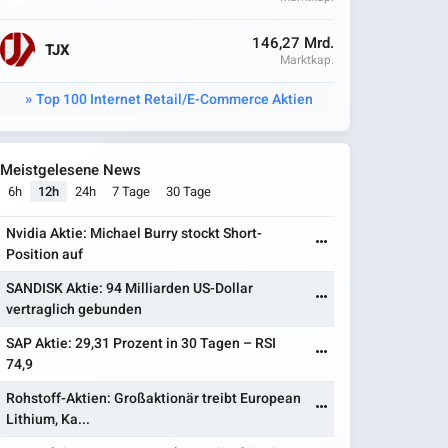
146,27 Mrd.
TJX
Marktkap.
Top 100 Internet Retail/E-Commerce Aktien
Meistgelesene News
6h
12h
24h
7 Tage
30 Tage
Nvidia Aktie: Michael Burry stockt Short-
Position auf
SANDISK Aktie: 94 Milliarden US-Dollar
vertraglich gebunden
SAP Aktie: 29,31 Prozent in 30 Tagen – RSI
74,9
Rohstoff-Aktien: Großaktionär treibt European
Lithium, Ka...