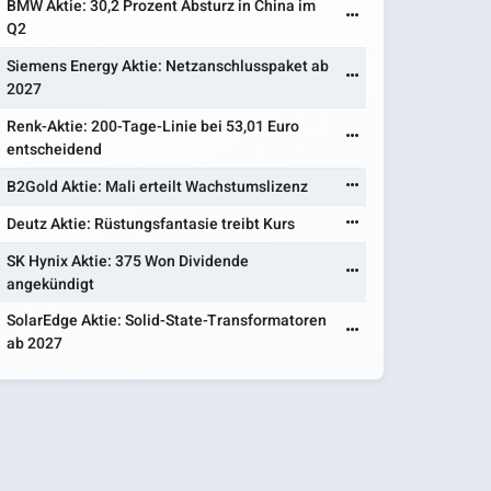
BMW Aktie: 30,2 Prozent Absturz in China im
Q2
Siemens Energy Aktie: Netzanschlusspaket ab
2027
Renk-Aktie: 200-Tage-Linie bei 53,01 Euro
entscheidend
B2Gold Aktie: Mali erteilt Wachstumslizenz
Deutz Aktie: Rüstungsfantasie treibt Kurs
SK Hynix Aktie: 375 Won Dividende
angekündigt
SolarEdge Aktie: Solid-State-Transformatoren
ab 2027