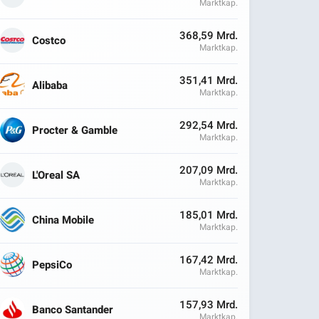
Marktkap.
368,59 Mrd.
Costco
Marktkap.
351,41 Mrd.
Alibaba
Marktkap.
292,54 Mrd.
Procter & Gamble
Marktkap.
207,09 Mrd.
L'Oreal SA
Marktkap.
185,01 Mrd.
China Mobile
Marktkap.
167,42 Mrd.
PepsiCo
Marktkap.
157,93 Mrd.
Banco Santander
Marktkap.