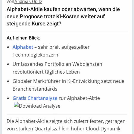
von
Andreas Opitz
Alphabet-Aktie kaufen oder abwarten, wenn die
neue Prognose trotz KI-Kosten weiter auf
steigende Kurse zeigt?
Auf einen Blick:
Alphabet
– sehr breit aufgestellter
Technologiekonzern
Umfassendes Portfolio an Webdiensten
revolutioniert tägliches Leben
Globaler Marktführer in KI-Entwicklung setzt neue
Branchenstandards
Gratis Chartanalyse
zur Alphabet-Aktie
Die Alphabet-Aktie zeigte sich zuletzt fester, getragen
von starken Quartalszahlen, hoher Cloud-Dynamik