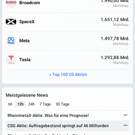
1.990,00 Mrd.
Broadcom
Marktkap.
1.651,12 Mrd.
SpaceX
Marktkap.
1.497,78 Mrd.
Meta
Marktkap.
1.292,88 Mrd.
Tesla
Marktkap.
Top 100 US Aktien
Meistgelesene News
6h
12h
24h
7 Tage
30 Tage
Rheinmetall-Aktie: Was für eine Prognose!
CSG Aktie: Auftragsbestand springt auf 46 Milliarden