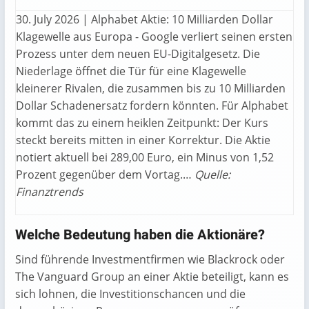
30. July 2026 | Alphabet Aktie: 10 Milliarden Dollar
Klagewelle aus Europa - Google verliert seinen ersten
Prozess unter dem neuen EU-Digitalgesetz. Die
Niederlage öffnet die Tür für eine Klagewelle
kleinerer Rivalen, die zusammen bis zu 10 Milliarden
Dollar Schadenersatz fordern könnten. Für Alphabet
kommt das zu einem heiklen Zeitpunkt: Der Kurs
steckt bereits mitten in einer Korrektur. Die Aktie
notiert aktuell bei 289,00 Euro, ein Minus von 1,52
Prozent gegenüber dem Vortag.…
Quelle:
Finanztrends
Welche Bedeutung haben die Aktionäre?
Sind führende Investmentfirmen wie Blackrock oder
The Vanguard Group an einer Aktie beteiligt, kann es
sich lohnen, die Investitionschancen und die