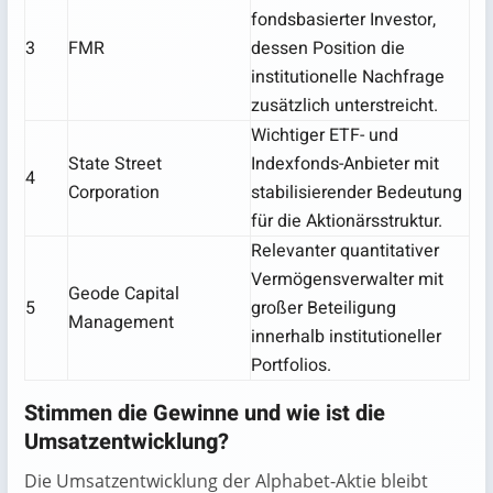
fondsbasierter Investor,
3
FMR
dessen Position die
institutionelle Nachfrage
zusätzlich unterstreicht.
Wichtiger ETF- und
State Street
Indexfonds-Anbieter mit
4
Corporation
stabilisierender Bedeutung
für die Aktionärsstruktur.
Relevanter quantitativer
Vermögensverwalter mit
Geode Capital
5
großer Beteiligung
Management
innerhalb institutioneller
Portfolios.
Stimmen die Gewinne und wie ist die
Umsatzentwicklung?
Die Umsatzentwicklung der Alphabet-Aktie bleibt