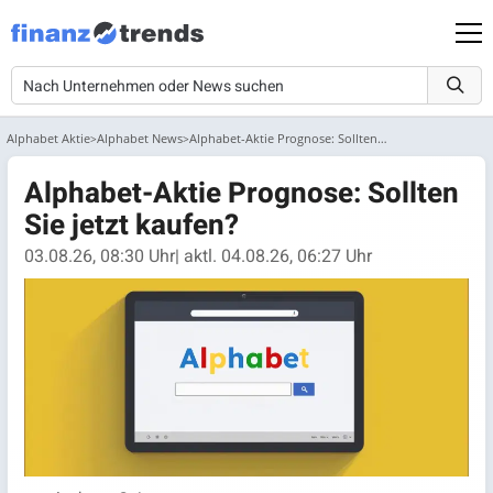
Alphabet Aktie
Alphabet News
Alphabet-Aktie Prognose: Sollten Sie jetzt kaufen?
Alphabet-Aktie Prognose: Sollten
Sie jetzt kaufen?
03.08.26, 08:30 Uhr
| aktl. 04.08.26, 06:27 Uhr