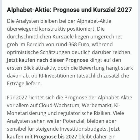
Alphabet-Aktie: Prognose und Kursziel 2027
Die Analysten bleiben bei der Alphabet-Aktie
überwiegend konstruktiv positioniert. Die
durchschnittlichen Kursziele liegen umgerechnet
grob im Bereich von rund 368 Euro, während
optimistische Schätzungen deutlich darüber reichen.
Jetzt kaufen nach dieser Prognose
klingt auf den
ersten Blick attraktiv, doch die Bewertung hängt stark
davon ab, ob KI-Investitionen tatsächlich zusätzliche
Erträge liefern.
Für 2027 richtet sich die Prognose der Alphabet-Aktie
vor allem auf Cloud-Wachstum, Werbemarkt, KI-
Monetarisierung und regulatorische Risiken. Viele
Analysten sehen weiter Potenzial, bleiben aber
sensibel für steigende Investitionsbudgets.
Jetzt
kaufen mit Prognose bis 2027
bleibt daher ein