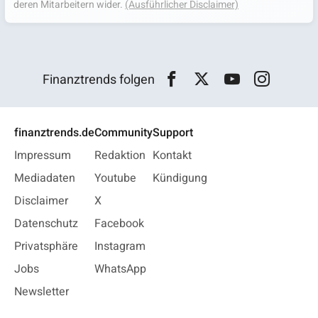
deren Mitarbeitern wider.
(Ausführlicher Disclaimer)
Finanztrends folgen
finanztrends.de
Community
Support
Impressum
Redaktion
Kontakt
Mediadaten
Youtube
Kündigung
Disclaimer
X
Datenschutz
Facebook
Privatsphäre
Instagram
Jobs
WhatsApp
Newsletter