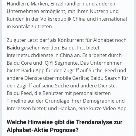
Händlern, Marken, Einzelhändlern und anderen
Unternehmen ermöglicht, mit ihren Nutzern und
Kunden in der Volksrepublik China und international
in Kontakt zu treten.
Zu guter Letzt darf als Konkurrent für
Alphabet
noch
Baidu
gesehen werden. Baidu, Inc. bietet
Internetsuchdienste in China an. Es arbeitet durch
Baidu Core und iQIYI Segmente. Das Unternehmen
bietet Baidu App für den Zugriff auf Suche, Feed und
andere Dienste über mobile Geräte; Baidu Search für
den Zugriff auf seine Suche und andere Dienste;
Baidu Feed, die Benutzer mit personalisierten
Timeline auf der Grundlage ihrer Demographie und
Interessen bietet; und Haokan, eine kurze Video-App.
Welche Hinweise gibt die Trendanalyse zur
Alphabet-Aktie Prognose?