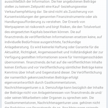
ausschließlich der Information. Die hier angebotenen Beiträge
stellen zu keinem Zeitpunkt eine Kauf- beziehungsweise
Verkaufsempfehlung dar. Sie sind nicht als Zusicherung von
Kursentwicklungen der genannten Finanzinstrumente oder als
Handlungsaufforderung zu verstehen. Der Erwerb von
Wertpapieren ist risikoreich und birgt Risiken, die den Totalverlust
des eingesetzten Kapitals bewirken können. Die auf
finanztrends.de veröffentlichen Informationen ersetzen keine, auf
individuelle Bedürfnisse ausgerichtete, fachkundige
Anlageberatung. Es wird keinerlei Haftung oder Garantie für die
Aktualität, Richtigkeit, Angemessenheit und Vollständigkeit der zur
Verfügung gestellten Informationen sowie für Vermögensschäden
übernommen. finanztrends.de hat auf die veröffentlichten Inhalte
keinen Einfluss und vor Veröffentlichung sämtlicher Beiträge keine
Kenntnis über Inhalt und Gegenstand dieser. Die Veröffentlichung
der namentlich gekennzeichneten Beiträge erfolgt
eigenverantwortlich durch Gastkommentatoren,
Nachrichtenagenturen o.ä. Demzufolge kann bezüglich der Inhalte
der Beiträge nicht von Anlageinteressen von finanztrends.de und/
oder seinen Mitarbeitern oder Organen zu sprechen sein. Die
Gastkommentatoren, Nachrichtenagenturen usw. gehören nicht
der Redaktion von finanztrends.de an. Ihre Meinungen spiegeln