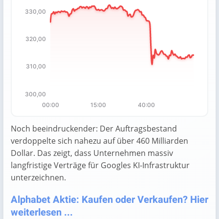
330,00
Chart with 132 data points.
The chart has 1 X axis displaying categories.
The chart has 1 Y axis displaying values. Data ranges fro
320,00
310,00
300,00
00:00
15:00
40:00
End of interactive chart.
Noch beeindruckender: Der Auftragsbestand
verdoppelte sich nahezu auf über 460 Milliarden
Dollar. Das zeigt, dass Unternehmen massiv
langfristige Verträge für Googles KI-Infrastruktur
unterzeichnen.
Alphabet Aktie: Kaufen oder Verkaufen? Hier
weiterlesen ...