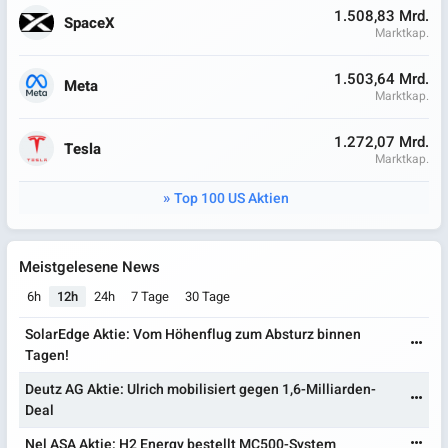
1.508,83 Mrd.
SpaceX
Marktkap.
1.503,64 Mrd.
Meta
Marktkap.
1.272,07 Mrd.
Tesla
Marktkap.
Top 100 US Aktien
Meistgelesene News
6h
12h
24h
7 Tage
30 Tage
SolarEdge Aktie: Vom Höhenflug zum Absturz binnen
Tagen!
Deutz AG Aktie: Ulrich mobilisiert gegen 1,6-Milliarden-
Deal
Nel ASA Aktie: H2 Energy bestellt MC500-System