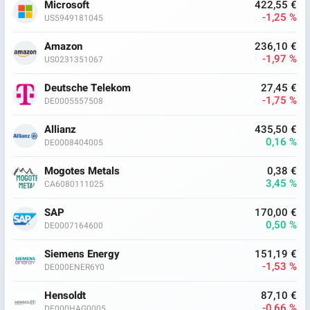
Microsoft
422,55 €
-1,25 %
US5949181045
Amazon
236,10 €
-1,97 %
US0231351067
Deutsche Telekom
27,45 €
-1,75 %
DE0005557508
Allianz
435,50 €
0,16 %
DE0008404005
Mogotes Metals
0,38 €
3,45 %
CA6080111025
SAP
170,00 €
0,50 %
DE0007164600
Siemens Energy
151,19 €
-1,53 %
DE000ENER6Y0
Hensoldt
87,10 €
-0,66 %
DE000HAG0005