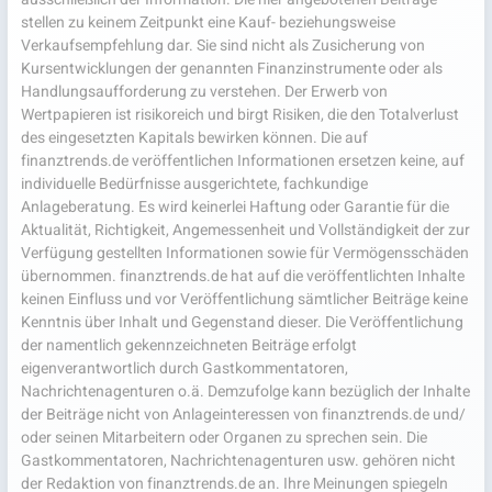
stellen zu keinem Zeitpunkt eine Kauf- beziehungsweise
Verkaufsempfehlung dar. Sie sind nicht als Zusicherung von
Kursentwicklungen der genannten Finanzinstrumente oder als
Handlungsaufforderung zu verstehen. Der Erwerb von
Wertpapieren ist risikoreich und birgt Risiken, die den Totalverlust
des eingesetzten Kapitals bewirken können. Die auf
finanztrends.de veröffentlichen Informationen ersetzen keine, auf
individuelle Bedürfnisse ausgerichtete, fachkundige
Anlageberatung. Es wird keinerlei Haftung oder Garantie für die
Aktualität, Richtigkeit, Angemessenheit und Vollständigkeit der zur
Verfügung gestellten Informationen sowie für Vermögensschäden
übernommen. finanztrends.de hat auf die veröffentlichten Inhalte
keinen Einfluss und vor Veröffentlichung sämtlicher Beiträge keine
Kenntnis über Inhalt und Gegenstand dieser. Die Veröffentlichung
der namentlich gekennzeichneten Beiträge erfolgt
eigenverantwortlich durch Gastkommentatoren,
Nachrichtenagenturen o.ä. Demzufolge kann bezüglich der Inhalte
der Beiträge nicht von Anlageinteressen von finanztrends.de und/
oder seinen Mitarbeitern oder Organen zu sprechen sein. Die
Gastkommentatoren, Nachrichtenagenturen usw. gehören nicht
der Redaktion von finanztrends.de an. Ihre Meinungen spiegeln