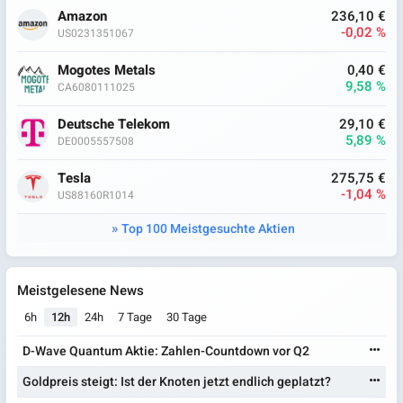
Amazon
236,10 €
-0,02 %
US0231351067
Mogotes Metals
0,40 €
9,58 %
CA6080111025
Deutsche Telekom
29,10 €
5,89 %
DE0005557508
Tesla
275,75 €
-1,04 %
US88160R1014
Top 100 Meistgesuchte Aktien
Meistgelesene News
6h
12h
24h
7 Tage
30 Tage
D-Wave Quantum Aktie: Zahlen-Countdown vor Q2
Goldpreis steigt: Ist der Knoten jetzt endlich geplatzt?