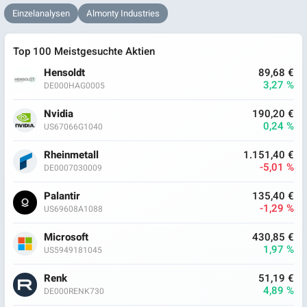
Einzelanalysen
Almonty Industries
Top 100 Meistgesuchte Aktien
Hensoldt
89,68 €
3,27 %
DE000HAG0005
Nvidia
190,20 €
0,24 %
US67066G1040
Rheinmetall
1.151,40 €
-5,01 %
DE0007030009
Palantir
135,40 €
-1,29 %
US69608A1088
Microsoft
430,85 €
1,97 %
US5949181045
Renk
51,19 €
4,89 %
DE000RENK730