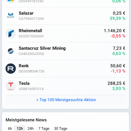
0,06 %
US5949181045
Salazar
0,25 €
39,39 %
CA7940071045
Rheinmetall
1.146,20 €
-0,55 %
DE0007030009
Santacruz Silver Mining
7,23 €
4,63 %
CA80280U2056
Renk
50,60 €
-1,13 %
DE000RENK730
Tesla
288,25 €
3,93 %
US88160R1014
Top 100 Meistgesuchte Aktien
Meistgelesene News
6h
12h
24h
7 Tage
30 Tage