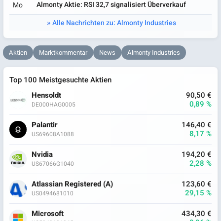
Almonty Aktie: RSI 32,7 signalisiert Überverkauf
Mo
Alle Nachrichten zu: Almonty Industries
Aktien
Marktkommentar
News
Almonty Industries
Top 100 Meistgesuchte Aktien
Hensoldt
90,50 €
0,89 %
DE000HAG0005
Palantir
146,40 €
8,17 %
US69608A1088
Nvidia
194,20 €
2,28 %
US67066G1040
Atlassian Registered (A)
123,60 €
29,15 %
US0494681010
Microsoft
434,30 €