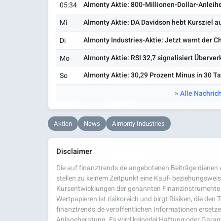
Almonty Aktie: 800-Millionen-Dollar-Anleihe
05:34
Almonty Aktie: DA Davidson hebt Kursziel au
Mi
Almonty Industries-Aktie: Jetzt warnt der Ch
Di
Almonty Aktie: RSI 32,7 signalisiert Überver
Mo
Almonty Aktie: 30,29 Prozent Minus in 30 T
So
Alle Nachric
Aktien
News
Almonty Industries
Disclaimer
Die auf finanztrends.de angebotenen Beiträge dienen a
stellen zu keinem Zeitpunkt eine Kauf- beziehungsweis
Kursentwicklungen der genannten Finanzinstrumente 
Wertpapieren ist risikoreich und birgt Risiken, die den
finanztrends.de veröffentlichen Informationen ersetzen
Anlageberatung. Es wird keinerlei Haftung oder Garanti