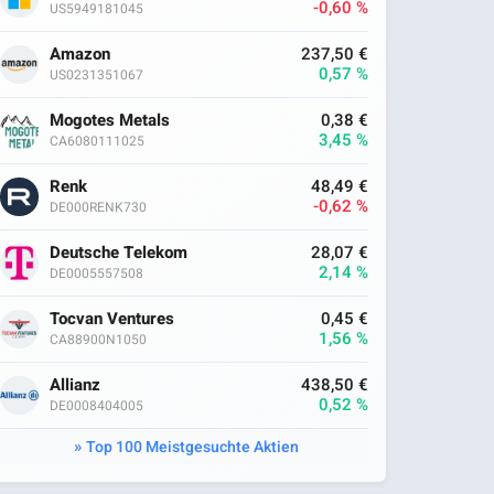
-0,60 %
US5949181045
Amazon
237,50 €
0,57 %
US0231351067
Mogotes Metals
0,38 €
3,45 %
CA6080111025
Renk
48,49 €
-0,62 %
DE000RENK730
Deutsche Telekom
28,07 €
2,14 %
DE0005557508
Tocvan Ventures
0,45 €
1,56 %
CA88900N1050
Allianz
438,50 €
0,52 %
DE0008404005
Top 100 Meistgesuchte Aktien