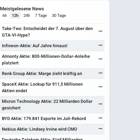
Meistgelesene News
6h
12h
24h
7 Tage
30 Tage
Take-Two: Entscheidet der 7. August über den
GTA-VI-Hype?
Infineon-Aktie: Auf Jahre hinaus!
Almonty Aktie: 800-Millionen-Dollar-Anleihe
platziert
Renk Group Aktie: Marge zieht kräftig an
SpaceX Aktie: Lockup für 911,5 Millionen
Aktien endet
Micron Technology Aktie: 22 Milliarden Dollar
gesichert
BYD Aktie: 179.841 Exporte im Juli-Rekord
Nebius Aktie: Lindsey Irvine wird CMO
Deutsche Telekom Aktie: Fünf Milliarden