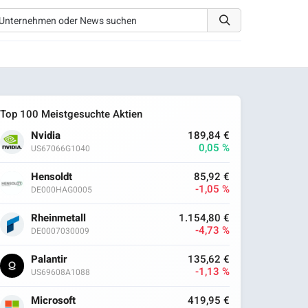
Top 100 Meistgesuchte Aktien
Nvidia
189,84 €
0,05 %
US67066G1040
Hensoldt
85,92 €
-1,05 %
DE000HAG0005
Rheinmetall
1.154,80 €
-4,73 %
DE0007030009
Palantir
135,62 €
-1,13 %
US69608A1088
Microsoft
419,95 €