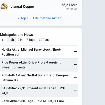
25,21 Mrd.
Jiangxi Copper
Marktkap.
Top 100 Edelmetalle Aktien
Meistgelesene News
6h
12h
24h
7 Tage
30 Tage
Nvidia Aktie: Michael Burry stockt Short-
Position auf
Plug Power Aktie: Orica-Projekt erreicht
Investitionsents...
Rohstoff-Aktien: Großaktionär treibt European
Lithium, Ka...
SAP Aktie: 29,31 Prozent in 30 Tagen – RSI
74,9
Renk-Aktie: 200-Tage-Linie bei 53,01 Euro