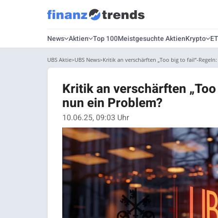
News
Aktien
Top 100
Meistgesuchte Aktien
Krypto
E
UBS Aktie
UBS News
Kritik an verschärften „Too big to fail“-Regeln
Kritik an verschärften „Too
nun ein Problem?
10.06.25, 09:03 Uhr