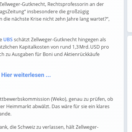
e Zellweger-Gutknecht, Rechtsprofessorin an der
tagsZeitung“ insbesondere die großzügig
ie nächste Krise nicht zehn Jahre lang wartet?“,
ie
UBS
schätzt Zellweger-Gutknecht hingegen als
ätzlichen Kapitalkosten von rund 1,3 Mrd. USD pro
ich zu Ausgaben für Boni und Aktienrückkäufe
ier weiterlesen ...
ettbewerbskommission (Weko), genau zu prüfen, ob
r Heimmarkt abwälzt. Das wäre für sie ein klares
ande.
k, die Schweiz zu verlassen, hält Zellweger-