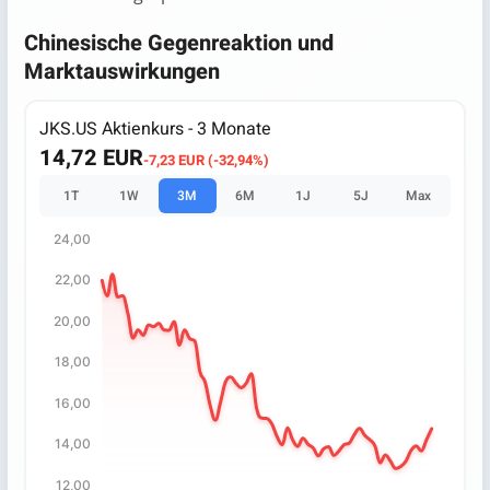
Chinesische Gegenreaktion und
Marktauswirkungen
JKS.US Aktienkurs - 3 Monate
14,72 EUR
-7,23 EUR (-32,94%)
1T
1W
3M
6M
1J
5J
Max
24,00
Chart
22,00
Chart with 65 data points.
20,00
The chart has 1 X axis displaying categories.
The chart has 1 Y axis displaying values. Data ranges fro
18,00
16,00
14,00
12,00