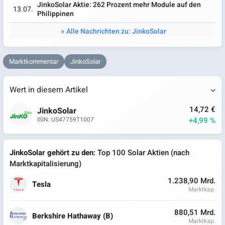
JinkoSolar Aktie: 262 Prozent mehr Module auf den
13.07.
Philippinen
Alle Nachrichten zu: JinkoSolar
Marktkommentar
JinkoSolar
Wert in diesem Artikel
14,72 €
JinkoSolar
+4,99 %
ISIN: US47759T1007
JinkoSolar gehört zu den
: Top 100 Solar Aktien (nach
Marktkapitalisierung)
1.238,90 Mrd.
Tesla
Marktkap.
880,51 Mrd.
Berkshire Hathaway (B)
Marktkap.